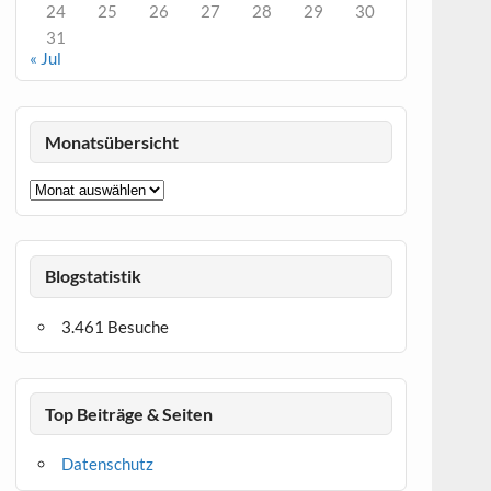
24
25
26
27
28
29
30
31
« Jul
Monatsübersicht
Monatsübersicht
Blogstatistik
3.461 Besuche
Top Beiträge & Seiten
Datenschutz