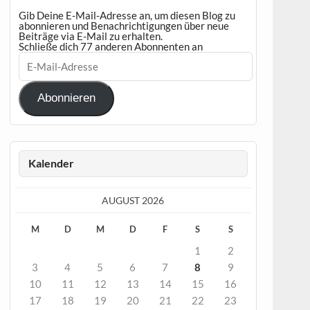
Gib Deine E-Mail-Adresse an, um diesen Blog zu
abonnieren und Benachrichtigungen über neue
Beiträge via E-Mail zu erhalten.
Schließe dich 77 anderen Abonnenten an
E-
Mail-
Adresse
Abonnieren
Kalender
AUGUST 2026
M
D
M
D
F
S
S
1
2
3
4
5
6
7
8
9
10
11
12
13
14
15
16
17
18
19
20
21
22
23