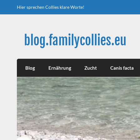
Skip
to
Hier sprechen Collies klare Worte!
content
blog.familycollies.eu
hier sprechen Collies klare Worte
Blog
Ernährung
Zucht
Canis facta