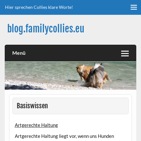
Skip
to
Hier sprechen Collies klare Worte!
content
blog.familycollies.eu
hier sprechen Collies klare Worte
Menü
Basiswissen
Artgerechte Haltung
Artgerechte Haltung liegt vor, wenn uns Hunden